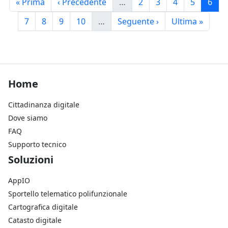
Prima pagina
Pagina precedente
Pagina
Pagina
Pagina
Pagina
Pagi
« Prima
‹ Precedente
…
2
3
4
5
6
Pagina
Pagina
Pagina
Pagina
Pagina successiva
Ultima pagina
7
8
9
10
…
Seguente ›
Ultima »
Footer Home
Home
Cittadinanza digitale
Dove siamo
FAQ
Supporto tecnico
Footer Soluzioni
Soluzioni
AppIO
Sportello telematico polifunzionale
Cartografica digitale
Catasto digitale