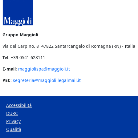
Gruppo Maggioli
Via del Carpino, 8 47822 Santarcangelo di Romagna (RN) - Italia
Tel
: +39 0541 628111
E-mail
:
maggiolispa@maggioli.it
PEC
:
segreteria@maggioli.legalmail.it
Accessibilità
DURC
Footer Bottom
Privacy
Qualità