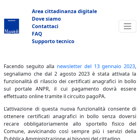
Salta al contenuto principale
Navigazione principale
Area cittadinanza digitale
Dove siamo
Contattaci
FAQ
Supporto tecnico
Facendo seguito alla
newsletter del 13 gennaio 2023
,
segnaliamo che dal 2 agosto 2023 è stata attivata la
funzionalità di rilascio dei certificati anagrafici in bollo
sul portale ANPR, il cui pagamento dovrà essere
effettuato online tramite il circuito pagoPA.
L’attivazione di questa nuova funzionalità consente di
ottenere certificati anagrafici in bollo senza doversi
recare obbligatoriamente allo sportello fisico del
Comune, avvicinando così sempre più i servizi della
Pubblica Amministrazione ai bisogni del cittadino.