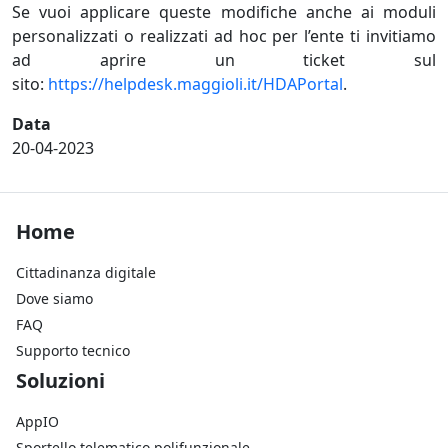
Se vuoi applicare queste modifiche anche ai moduli
personalizzati o realizzati ad hoc per l’ente ti invitiamo
ad aprire un ticket sul
sito:
https://helpdesk.maggioli.it/HDAPortal
.
Data
20-04-2023
Footer Home
Home
Cittadinanza digitale
Dove siamo
FAQ
Supporto tecnico
Footer Soluzioni
Soluzioni
AppIO
Sportello telematico polifunzionale