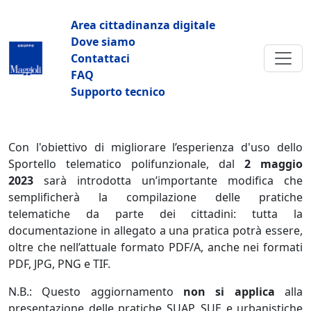
Salta al contenuto principale
Navigazione principale
Area cittadinanza digitale
Dove siamo
Contattaci
FAQ
Supporto tecnico
Con l'obiettivo di migliorare l’esperienza d'uso dello
Sportello telematico polifunzionale, dal
2 maggio
2023
sarà introdotta un’importante modifica che
semplificherà la compilazione delle pratiche
telematiche da parte dei cittadini: tutta la
documentazione in allegato a una pratica potrà essere,
oltre che nell’attuale formato PDF/A, anche nei formati
PDF, JPG, PNG e TIF.
N.B.: Questo aggiornamento
non si applica
alla
presentazione delle pratiche SUAP, SUE e urbanistiche