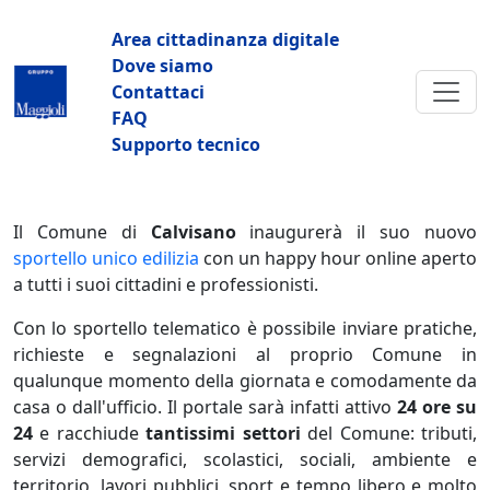
Salta al contenuto principale
Navigazione principale
Area cittadinanza digitale
Dove siamo
Contattaci
FAQ
Supporto tecnico
Il Comune di
Calvisano
inaugurerà il suo nuovo
sportello unico edilizia
con un happy hour online aperto
a tutti i suoi cittadini e professionisti.
Con lo sportello telematico è possibile inviare pratiche,
richieste e segnalazioni al proprio Comune in
qualunque momento della giornata e comodamente da
casa o dall'ufficio. Il portale sarà infatti attivo
24 ore su
24
e racchiude
tantissimi settori
del Comune: tributi,
servizi demografici, scolastici, sociali, ambiente e
territorio, lavori pubblici, sport e tempo libero e molto