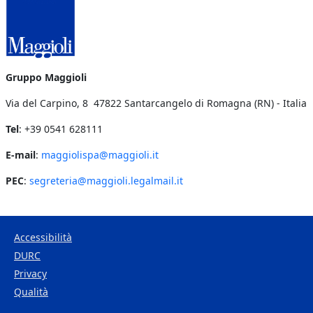
Gruppo Maggioli
Via del Carpino, 8 47822 Santarcangelo di Romagna (RN) - Italia
Tel
: +39 0541 628111
E-mail
:
maggiolispa@maggioli.it
PEC
:
segreteria@maggioli.legalmail.it
Accessibilità
DURC
Footer Bottom
Privacy
Qualità