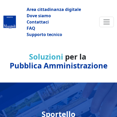
Salta al contenuto principale
Navigazione principale
Area cittadinanza digitale
Dove siamo
Contattaci
FAQ
Supporto tecnico
Soluzioni
per la
Pubblica Amministrazione
Sportello