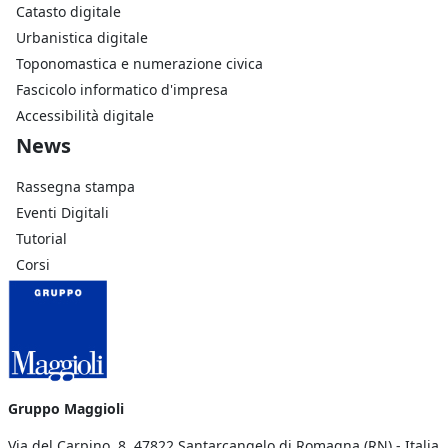
Catasto digitale
Urbanistica digitale
Toponomastica e numerazione civica
Fascicolo informatico d'impresa
Accessibilità digitale
Footer Azienda
News
Rassegna stampa
Eventi Digitali
Tutorial
Corsi
Gruppo Maggioli
Via del Carpino, 8 47822 Santarcangelo di Romagna (RN) - Italia