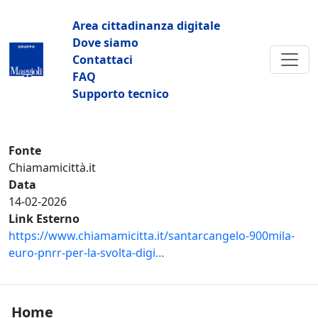
Salta al contenuto principale
Navigazione principale
Area cittadinanza digitale
Dove siamo
Contattaci
FAQ
Supporto tecnico
Fonte
Chiamamicittà.it
Data
14-02-2026
Link Esterno
https://www.chiamamicitta.it/santarcangelo-900mila-
euro-pnrr-per-la-svolta-digi…
Footer Home
Home