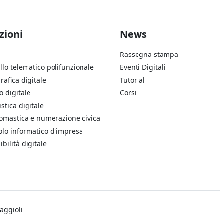
ter Soluzioni
Footer Aziend
zioni
News
Rassegna stampa
llo telematico polifunzionale
Eventi Digitali
rafica digitale
Tutorial
o digitale
Corsi
stica digitale
omastica e numerazione civica
olo informatico d'impresa
ibilità digitale
aggioli