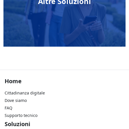
Altre Soluzioni
Footer Home
Home
Cittadinanza digitale
Dove siamo
FAQ
Supporto tecnico
Footer Soluzioni
Soluzioni