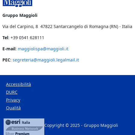
Gruppo Maggioli
Via del Carpino, 8 47822 Santarcangelo di Romagna (RN) - Italia
Tel
: +39 0541 628111
E-mail
:
maggiolispa@maggioli.it
PEC
:
segreteria@maggioli.legalmail.it
Accessibilità
DURC
Footer Bottom
Privacy
Qualità
Copyright © 2025 - Gruppo Maggioli