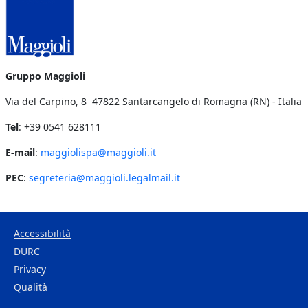
Gruppo Maggioli
Via del Carpino, 8 47822 Santarcangelo di Romagna (RN) - Italia
Tel
: +39 0541 628111
E-mail
:
maggiolispa@maggioli.it
PEC
:
segreteria@maggioli.legalmail.it
Accessibilità
DURC
Footer Bottom
Privacy
Qualità