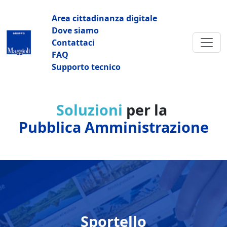
Salta al contenuto principale
Navigazione principale
Area cittadinanza digitale
Dove siamo
Contattaci
FAQ
Supporto tecnico
Soluzioni
per la
Pubblica Amministrazione
Sportello