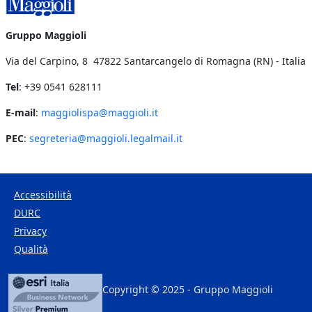
Gruppo Maggioli
Via del Carpino, 8 47822 Santarcangelo di Romagna (RN) - Italia
Tel
: +39 0541 628111
E-mail
:
maggiolispa@maggioli.it
PEC
:
segreteria@maggioli.legalmail.it
Accessibilità
DURC
Footer Bottom
Privacy
Qualità
Copyright © 2025 - Gruppo Maggioli