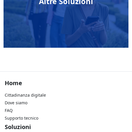
Altre Soluzioni
Footer Home
Home
Cittadinanza digitale
Dove siamo
FAQ
Supporto tecnico
Footer Soluzioni
Soluzioni