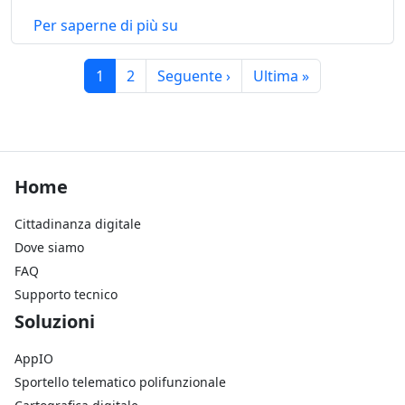
Urbanistica
Per saperne di più su
Paginazione
Pagina
Pagina
Pagina successiva
Ultima pagina
1
2
Seguente ›
Ultima »
Footer Home
Home
Cittadinanza digitale
Dove siamo
FAQ
Supporto tecnico
Footer Soluzioni
Soluzioni
AppIO
Sportello telematico polifunzionale