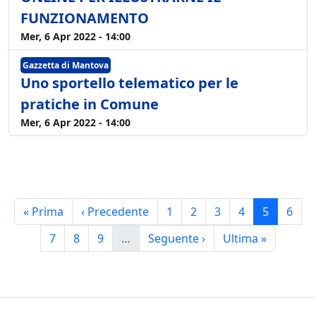
FUNZIONAMENTO
Mer, 6 Apr 2022 - 14:00
Gazzetta di Mantova
Uno sportello telematico per le
pratiche in Comune
Mer, 6 Apr 2022 - 14:00
Paginazione
Prima pagina
Pagina precedente
Pagina
Pagina
Pagina
Pagina
Pagina
Pagi
« Prima
‹ Precedente
1
2
3
4
5
6
Pagina
Pagina
Pagina
Pagina successiva
Ultima pagina
7
8
9
…
Seguente ›
Ultima »