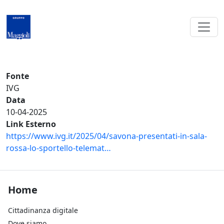
Salta al contenuto principale
Fonte
IVG
Data
10-04-2025
Link Esterno
https://www.ivg.it/2025/04/savona-presentati-in-sala-
rossa-lo-sportello-telemat…
Footer Home
Home
Cittadinanza digitale
Dove siamo