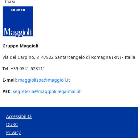
Corsi
Gruppo Maggioli
Via del Carpino, 8 47822 Santarcangelo di Romagna (RN) - Italia
Tel
: +39 0541 628111
E-mail
:
maggiolispa@maggioli.it
PEC
:
segreteria@maggioli.legalmail.it
Accessibilità
DURC
Footer Bottom
Privacy