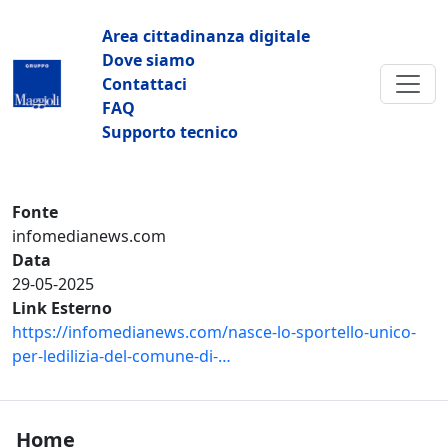
Salta al contenuto principale
Navigazione principale
Area cittadinanza digitale
Dove siamo
Contattaci
FAQ
Supporto tecnico
Fonte
infomedianews.com
Data
29-05-2025
Link Esterno
https://infomedianews.com/nasce-lo-sportello-unico-
per-ledilizia-del-comune-di-…
Footer Home
Home