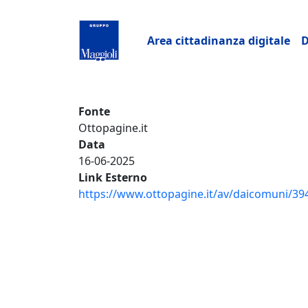
Salta al contenuto principale
Navigazione pri
Area cittadinanza digitale
D
Fonte
Ottopagine.it
Data
16-06-2025
Link Esterno
https://www.ottopagine.it/av/daicomuni/394