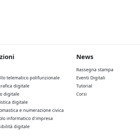
ter Soluzioni
Footer Aziend
zioni
News
Rassegna stampa
llo telematico polifunzionale
Eventi Digitali
rafica digitale
Tutorial
o digitale
Corsi
stica digitale
omastica e numerazione civica
olo informatico d'impresa
ibilità digitale