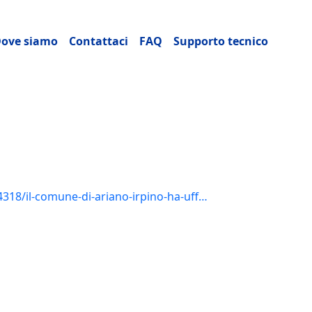
ncipale
ove siamo
Contattaci
FAQ
Supporto tecnico
318/il-comune-di-ariano-irpino-ha-uff…