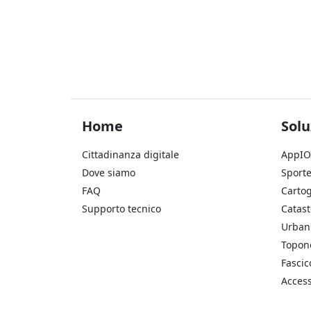
Footer Home
Foo
Home
Solu
Cittadinanza digitale
AppIO
Dove siamo
Sporte
FAQ
Cartog
Supporto tecnico
Catast
Urbani
Topon
Fascic
Access