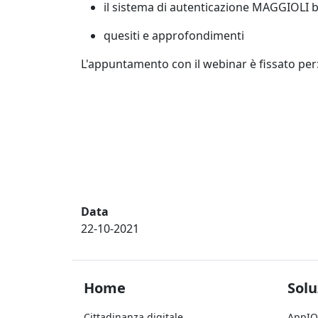
il sistema di autenticazione MAGGIOLI b
quesiti e approfondimenti
L'appuntamento con il webinar è fissato per
Data
22-10-2021
Footer Home
Foo
Home
Solu
Cittadinanza digitale
AppIO