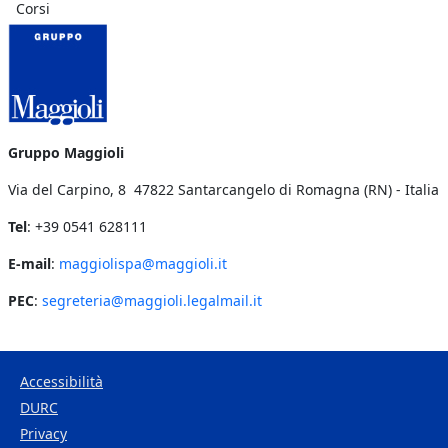
Corsi
Gruppo Maggioli
Via del Carpino, 8 47822 Santarcangelo di Romagna (RN) - Italia
Tel
: +39 0541 628111
E-mail
:
maggiolispa@maggioli.it
PEC
:
segreteria@maggioli.legalmail.it
Accessibilità
DURC
Footer Bottom
Privacy