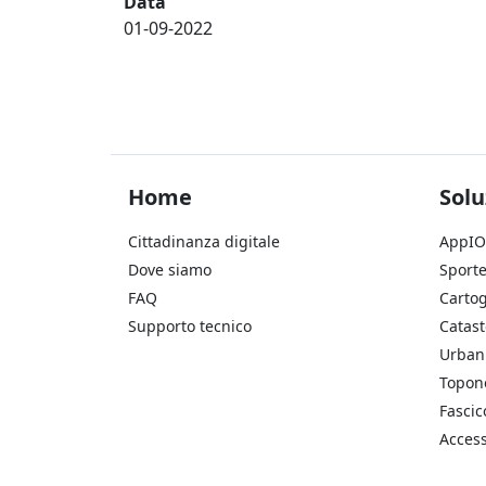
Data
01-09-2022
Footer Home
Foo
Home
Solu
Cittadinanza digitale
AppIO
Dove siamo
Sporte
FAQ
Cartog
Supporto tecnico
Catast
Urbani
Topon
Fascic
Access