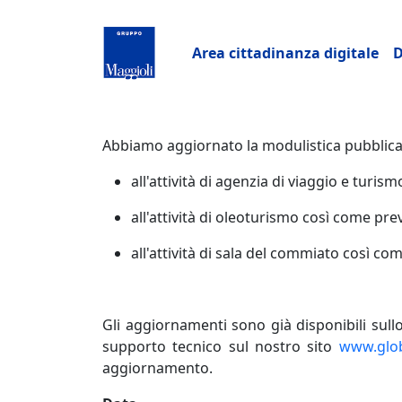
Salta al contenuto principale
Navigazione pri
Area cittadinanza digitale
D
Abbiamo aggiornato la modulistica pubblicata
all'attività di agenzia di viaggio e turi
all'attività di
oleoturismo
così come prev
all'attività di sala del commiato così c
Gli aggiornamenti sono già disponibili sull
supporto tecnico sul nostro sito
www.glob
aggiornamento.