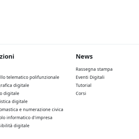
ter Soluzioni
Footer Aziend
zioni
News
Rassegna stampa
llo telematico polifunzionale
Eventi Digitali
rafica digitale
Tutorial
o digitale
Corsi
stica digitale
omastica e numerazione civica
olo informatico d'impresa
ibilità digitale