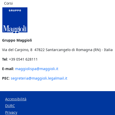
Corsi
Gruppo Maggioli
Via del Carpino, 8 47822 Santarcangelo di Romagna (RN) - Italia
Tel
: +39 0541 628111
E-mail
:
maggiolispa@maggioli.it
PEC
:
segreteria@maggioli.legalmail.it
Accessibilità
DURC
Footer Bottom
Privacy