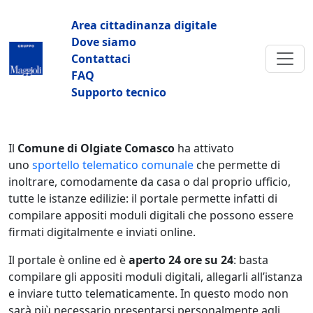
Salta al contenuto principale
Navigazione principale
Area cittadinanza digitale
Dove siamo
Contattaci
FAQ
Supporto tecnico
Il
Comune di Olgiate Comasco
ha attivato
uno
sportello telematico comunale
che permette di
inoltrare, comodamente da casa o dal proprio ufficio,
tutte le istanze edilizie: il portale permette infatti di
compilare appositi moduli digitali che possono essere
firmati digitalmente e inviati online.
Il portale è online ed è
aperto 24 ore su 24
: basta
compilare gli appositi moduli digitali, allegarli all’istanza
e inviare tutto telematicamente. In questo modo non
sarà più necessario presentarsi personalmente agli