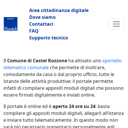
Salta al contenuto principale
Navigazione principale
Area cittadinanza digitale
Dove siamo
Contattaci
FAQ
Supporto tecnico
Il
Comune di Castel Rozzone
ha attivato uno
sportello
telematico comunale
che permette di inoltrare,
comodamente da casa o dal proprio ufficio, tutte le
istanze delle attività produttive: il portale permette
infatti di compilare appositi moduli digitali che possono
essere firmati digitalmente e inviati online.
Il portale è online ed è
aperto 24 ore su 24
: basta
compilare gli appositi moduli digitali, allegarli all’istanza
e inviare tutto telematicamente. In questo modo non
sarà più necessario presentarsi personalmente agli