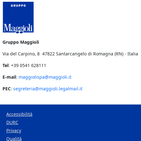
Gruppo Maggioli
Via del Carpino, 8 47822 Santarcangelo di Romagna (RN) - Italia
Tel
: +39 0541 628111
E-mail
:
maggiolispa@maggioli.it
PEC
:
segreteria@maggioli.legalmail.it
Accessibilità
DURC
Footer Bottom
Privacy
Qualità