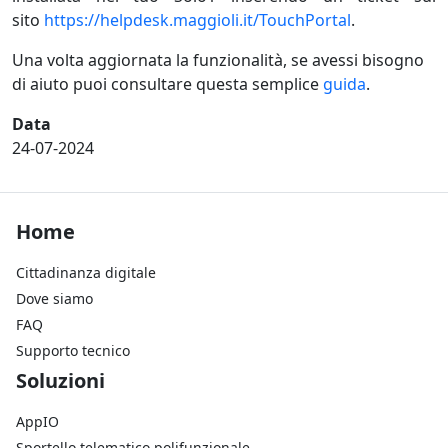
sito
https://helpdesk.maggioli.it/
TouchPortal
.
Una volta aggiornata la funzionalità, se avessi bisogno
di aiuto puoi consultare questa semplice
guida
.
Data
24-07-2024
Footer Home
Home
Cittadinanza digitale
Dove siamo
FAQ
Supporto tecnico
Footer Soluzioni
Soluzioni
AppIO
Sportello telematico polifunzionale