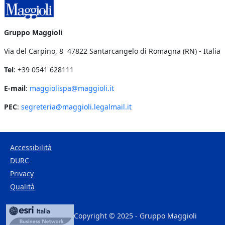
Gruppo Maggioli
Via del Carpino, 8 47822 Santarcangelo di Romagna (RN) - Italia
Tel
: +39 0541 628111
E-mail
:
maggiolispa@maggioli.it
PEC
:
segreteria@maggioli.legalmail.it
Accessibilità
DURC
Footer Bottom
Privacy
Qualità
Copyright © 2025 - Gruppo Maggioli