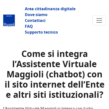
Salta al contenuto principale
Navigazione principale
Area cittadinanza digitale
Dove siamo
Contattaci
FAQ
Supporto tecnico
Come si integra
l’Assistente Virtuale
Maggioli (chatbot) con
il sito internet dell’Ente
e altri siti istituzionali?
L’Assistente Virtuale Maggioli si integra con il sito