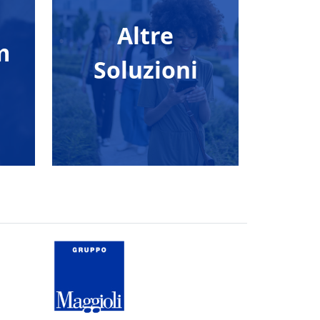
Altre
m
Soluzioni
a