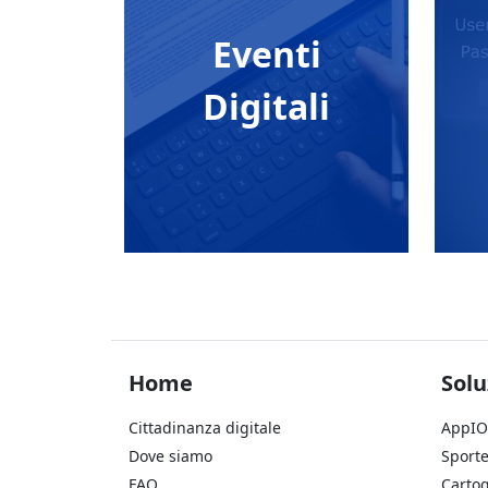
Eventi
Digitali
Footer Home
Foo
Home
Solu
Cittadinanza digitale
AppIO
Dove siamo
Sporte
FAQ
Cartog