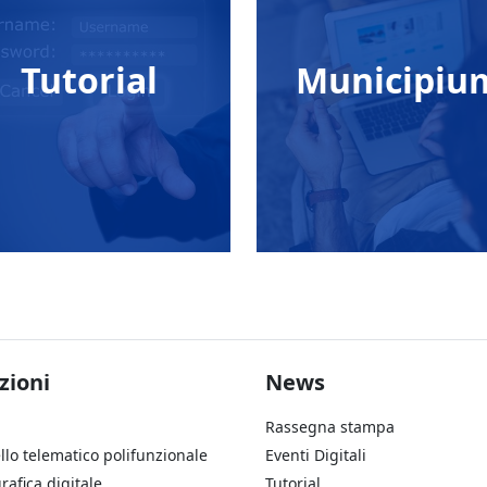
Tutorial
Municipiu
ter Soluzioni
Footer Aziend
zioni
News
Rassegna stampa
llo telematico polifunzionale
Eventi Digitali
rafica digitale
Tutorial